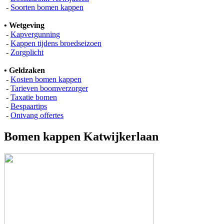
-
Soorten bomen kappen
• Wetgeving
-
Kapvergunning
-
Kappen tijdens broedseizoen
-
Zorgplicht
• Geldzaken
-
Kosten bomen kappen
-
Tarieven boomverzorger
-
Taxatie bomen
-
Bespaartips
-
Ontvang offertes
Bomen kappen Katwijkerlaan