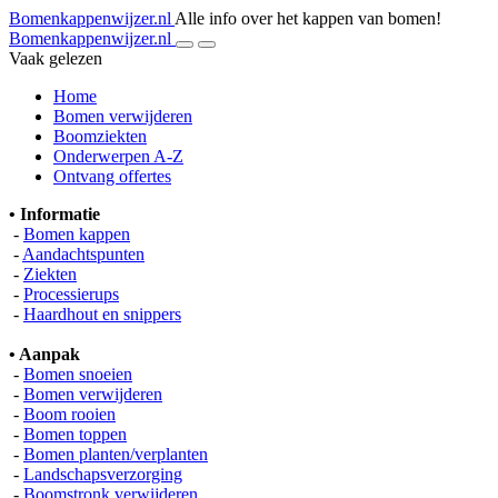
Bomenkappenwijzer.nl
Alle info over het kappen van bomen!
Bomenkappenwijzer.nl
Vaak gelezen
Home
Bomen verwijderen
Boomziekten
Onderwerpen A-Z
Ontvang offertes
• Informatie
-
Bomen kappen
-
Aandachtspunten
-
Ziekten
-
Processierups
-
Haardhout en snippers
• Aanpak
-
Bomen snoeien
-
Bomen verwijderen
-
Boom rooien
-
Bomen toppen
-
Bomen planten/verplanten
-
Landschapsverzorging
-
Boomstronk verwijderen