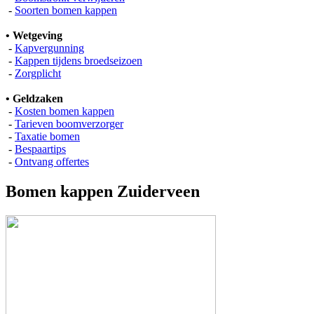
-
Soorten bomen kappen
• Wetgeving
-
Kapvergunning
-
Kappen tijdens broedseizoen
-
Zorgplicht
• Geldzaken
-
Kosten bomen kappen
-
Tarieven boomverzorger
-
Taxatie bomen
-
Bespaartips
-
Ontvang offertes
Bomen kappen Zuiderveen