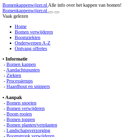
Bomenkappenwijzer.nl
Alle info over het kappen van bomen!
Bomenkappenwijzer.nl
Vaak gelezen
Home
Bomen verwijderen
Boomziekten
Onderwerpen A-Z
Ontvang offertes
• Informatie
-
Bomen kappen
-
Aandachtspunten
-
Ziekten
-
Processierups
-
Haardhout en snippers
• Aanpak
-
Bomen snoeien
-
Bomen verwijderen
-
Boom rooien
-
Bomen toppen
-
Bomen planten/verplanten
-
Landschapsverzorging
-
Boomstronk verwijderen